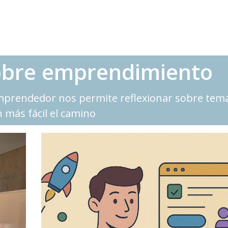
sobre emprendimiento
emprendedor nos permite reflexionar sobre tem
 más fácil el camino