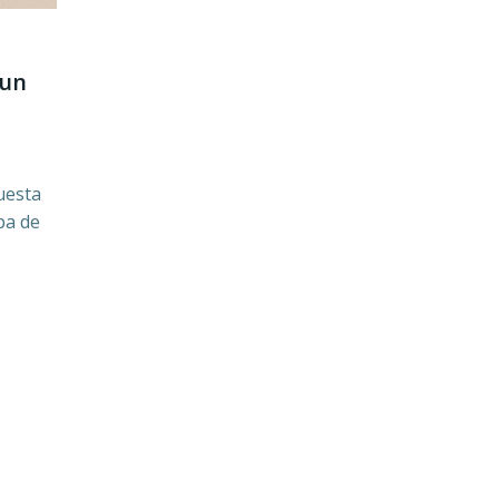
 un
uesta
pa de