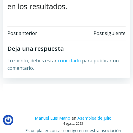
en los resultados.
Navegación
Navegación
Post anterior
Post siguiente
por
por
Deja una respuesta
las
las
Lo siento, debes estar
conectado
para publicar un
comentario.
entradas
entradas
Manuel Luis Maño
en
Asamblea de julio
4 agosto, 2023
Es un placer contar contigo en nuestra asociación