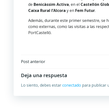
de
Benicàssim Activa
, en el
Castellón Glob
Caixa Rural l’Alcora
y en
Fem Futur
.
Además, durante este primer semestre, se ha
como externas, como las visitas a las respec
PortCastelló.
Navegación
Post anterior
por
Deja una respuesta
las
Lo siento, debes estar
conectado
para publicar 
entradas