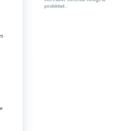
posibilidad…
es
de