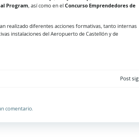
al
Program
, así como en el
Concurso Emprendedores de
n realizado diferentes acciones formativas, tanto internas
tivas instalaciones del Aeropuerto de Castellón y de
Navegación
Post si
por
las
un comentario.
entradas