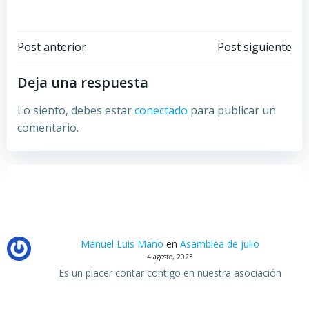
Navegación
Navegación
Post anterior
Post siguiente
por
por
Deja una respuesta
las
las
Lo siento, debes estar
conectado
para publicar un
comentario.
entradas
entradas
Manuel Luis Maño
en
Asamblea de julio
4 agosto, 2023
Es un placer contar contigo en nuestra asociación